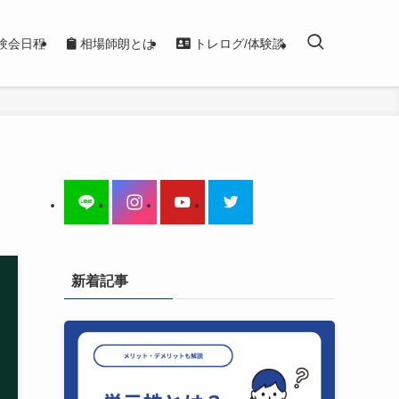
験会日程
相場師朗とは
トレログ/体験談
新着記事