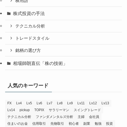
株用語
株式投資の手法
テクニカル分析
トレードスタイル
銘柄の選び方
相場師朗直伝「株の技術」
人気のキーワード
FX
Lv4
Lv5
Lv6
Lv7
Lv8
Lv9
Lv11
Lv12
Lv13
Lv14
pickup
TOPIX
サラリーマン
スイングトレード
テクニカル分析
ファンダメンタルズ分析
主婦
会社員
住まいのお金
信用取引
先物取引
初心者
副業
勉強
投資