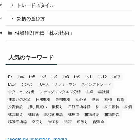
トレードスタイル
銘柄の選び方
相場師朗直伝「株の技術」
人気のキーワード
FX
Lv4
Lv5
Lv6
Lv7
Lv8
Lv9
Lv11
Lv12
Lv13
Lv14
pickup
TOPIX
サラリーマン
スイングトレード
テクニカル分析
ファンダメンタルズ分析
主婦
会社員
住まいのお金
信用取引
先物取引
初心者
副業
勉強
投資
投資信託
押し目買い
損切り
日経平均株価
株
株主優待
株価
株式投資
株技術
株技術用語
株用語
相場師朗
相場格言
移動平均線
空売り
米国株
追証
逆張り
配当金
Tweets by investech_media