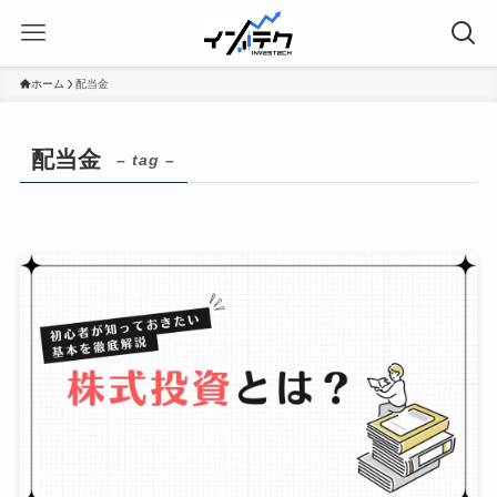
ホーム
配当金
配当金
– tag –