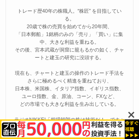
トレード歴40年の株職人。“株匠” を目指してい
る。
20歳で株の売買を始めてから20年間、
「日本郵船」1銘柄のみの「売り」「買い」に集
中、大きな利益を重ねる。
その後、宮本武蔵が洞窟に籠もるかの如く、チャ
ートと建玉の研究に没頭する。
現在も、チャートと建玉の操作のトレード手法を
さらに極めるべく精進を重ねており、
日本株、米国株、イタリア指数、イギリス指数、
ユーロ指数、金、原油、コーン、FXなど、
どの市場でも大きな利益を生み出している。
ラジオNIKKEI「相場師朗の株は技術だ！」でキャ
スターを務める。
東京証券取引所北浜投資塾講師、日本経済新聞社