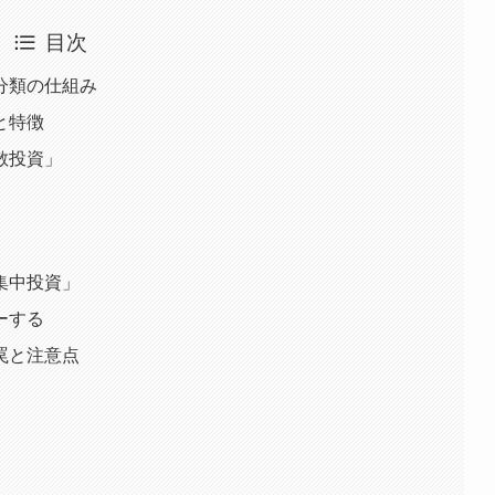
目次
分類の仕組み
と特徴
散投資」
集中投資」
ーする
罠と注意点