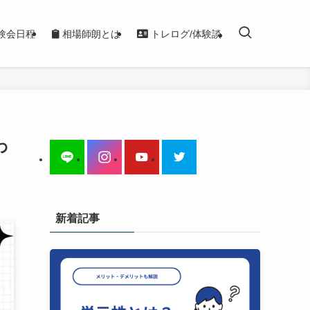
験会日程
相場師朗とは
トレログ/体験談
わ
新着記事