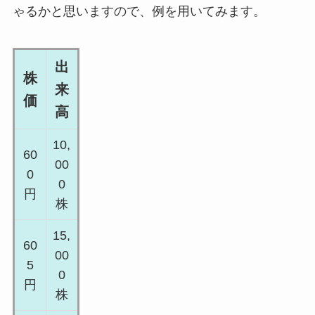
ゃるかと思いますので、例を用いてみます。
出
株
来
価
高
10,
60
00
0
0
円
株
15,
60
00
5
0
円
株