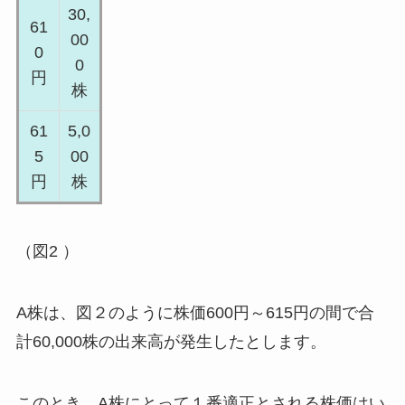
30,
61
00
0
0
円
株
61
5,0
5
00
円
株
（図2 ）
A株は、図２のように株価600円～615円の間で合
計60,000株の出来高が発生したとします。
このとき、A株にとって１番適正とされる株価はい