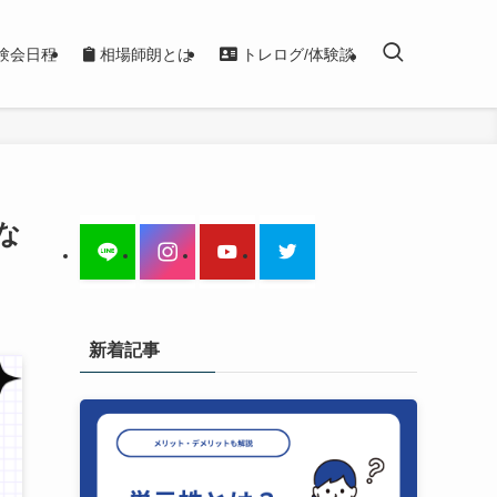
験会日程
相場師朗とは
トレログ/体験談
な
新着記事