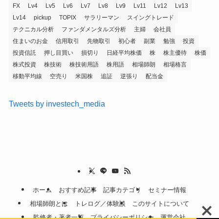
FX
Lv4
Lv5
Lv6
Lv7
Lv8
Lv9
Lv11
Lv12
Lv13
Lv14
pickup
TOPIX
サラリーマン
スイングトレード
テクニカル分析
ファンダメンタルズ分析
主婦
会社員
住まいのお金
信用取引
先物取引
初心者
副業
勉強
投資
投資信託
押し目買い
損切り
日経平均株価
株
株主優待
株価
株式投資
株技術
株技術用語
株用語
相場師朗
相場格言
移動平均線
空売り
米国株
追証
逆張り
配当金
Tweets by investech_media
ホーム
おすすめ記事
記事カテゴリ
セミナー情報
相場師朗とは
トレログ／体験談
このサイトについて
監修者・著者一覧
プライバシーポリシー
運営会社