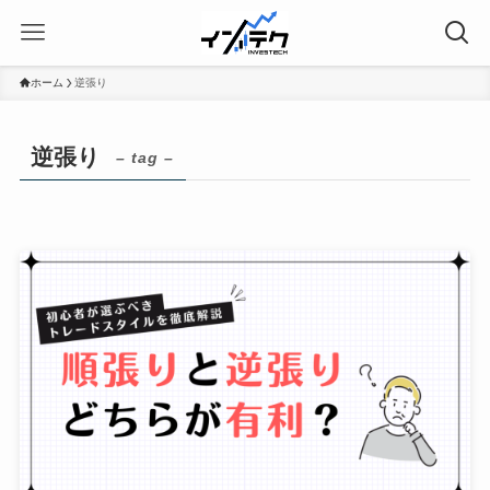
ホーム
逆張り
逆張り
– tag –