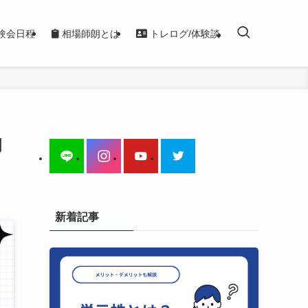
験会日程
相場師朗とは
トレログ/体験談
初
新着記事