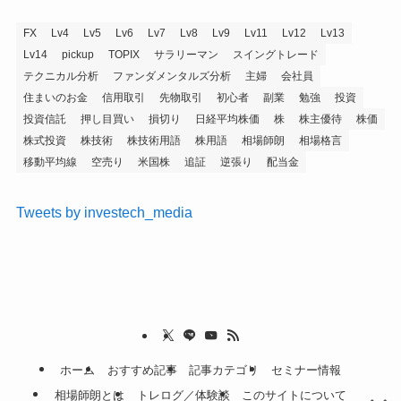
FX
Lv4
Lv5
Lv6
Lv7
Lv8
Lv9
Lv11
Lv12
Lv13
Lv14
pickup
TOPIX
サラリーマン
スイングトレード
テクニカル分析
ファンダメンタルズ分析
主婦
会社員
住まいのお金
信用取引
先物取引
初心者
副業
勉強
投資
投資信託
押し目買い
損切り
日経平均株価
株
株主優待
株価
株式投資
株技術
株技術用語
株用語
相場師朗
相場格言
移動平均線
空売り
米国株
追証
逆張り
配当金
Tweets by investech_media
ホーム
おすすめ記事
記事カテゴリ
セミナー情報
相場師朗とは
トレログ／体験談
このサイトについて