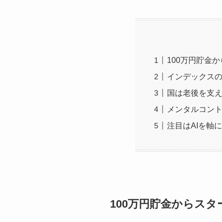
100万円貯金
インデックス
国は老後を支
メンタルコン
注目はAIを軸
100万円貯金からスタ