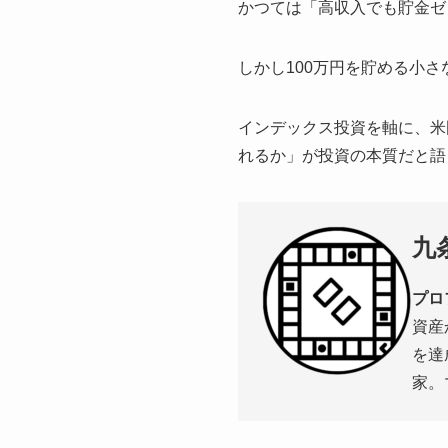
かつては「高収入でも貯金ゼ
しかし100万円を貯める小さ
インデックス投資を軸に、米
れるか」が投資の本質だと語
九
プロ
資産
を達
家。