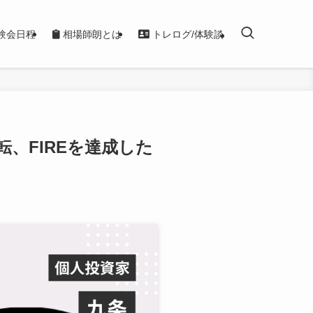
験会日程
相場師朗とは
トレログ/体験談
、FIREを達成した