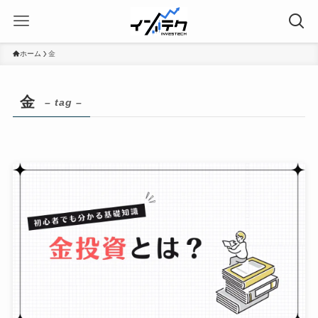
ホーム
金
金
– tag –