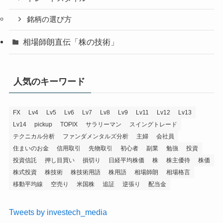
銘柄の選び方
相場師朗直伝「株の技術」
人気のキーワード
FX
Lv4
Lv5
Lv6
Lv7
Lv8
Lv9
Lv11
Lv12
Lv13
Lv14
pickup
TOPIX
サラリーマン
スイングトレード
テクニカル分析
ファンダメンタルズ分析
主婦
会社員
住まいのお金
信用取引
先物取引
初心者
副業
勉強
投資
投資信託
押し目買い
損切り
日経平均株価
株
株主優待
株価
株式投資
株技術
株技術用語
株用語
相場師朗
相場格言
移動平均線
空売り
米国株
追証
逆張り
配当金
Tweets by investech_media