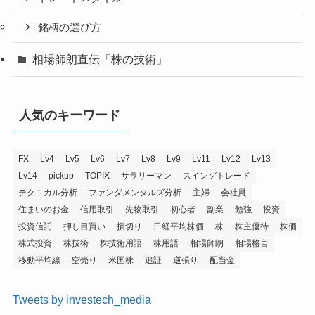
銘柄の選び方
相場師朗直伝「株の技術」
人気のキーワード
FX
Lv4
Lv5
Lv6
Lv7
Lv8
Lv9
Lv11
Lv12
Lv13
Lv14
pickup
TOPIX
サラリーマン
スイングトレード
テクニカル分析
ファンダメンタルズ分析
主婦
会社員
住まいのお金
信用取引
先物取引
初心者
副業
勉強
投資
投資信託
押し目買い
損切り
日経平均株価
株
株主優待
株価
株式投資
株技術
株技術用語
株用語
相場師朗
相場格言
移動平均線
空売り
米国株
追証
逆張り
配当金
Tweets by investech_media