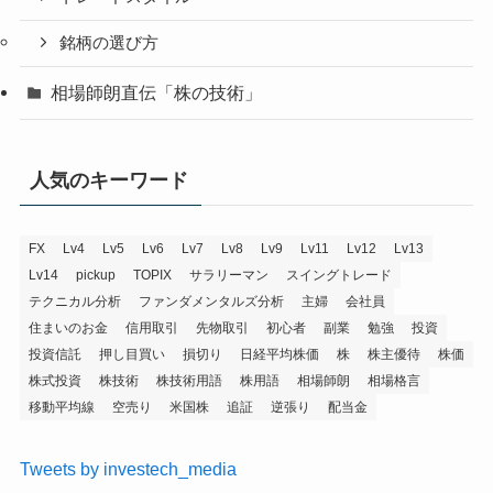
銘柄の選び方
相場師朗直伝「株の技術」
人気のキーワード
FX
Lv4
Lv5
Lv6
Lv7
Lv8
Lv9
Lv11
Lv12
Lv13
Lv14
pickup
TOPIX
サラリーマン
スイングトレード
テクニカル分析
ファンダメンタルズ分析
主婦
会社員
住まいのお金
信用取引
先物取引
初心者
副業
勉強
投資
投資信託
押し目買い
損切り
日経平均株価
株
株主優待
株価
株式投資
株技術
株技術用語
株用語
相場師朗
相場格言
移動平均線
空売り
米国株
追証
逆張り
配当金
Tweets by investech_media